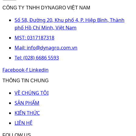
CÔNG TY TNHH DYNAGRO VIỆT NAM
Số 58, Đường 20, Khu phố 4, P. Hiệp Bình, Thành
phố Hồ Chí Minh, Việt Nam
MST: 0317187318
Mail: info@dynagro.com.vn
Tel: (028) 6686 5593
Facebook-f
Linkedin
THÔNG TIN CHUNG
VỀ CHÚNG TÔI
SẢN PHẨM
KIẾN THỨC
LIÊN HỆ
FOLLOW US