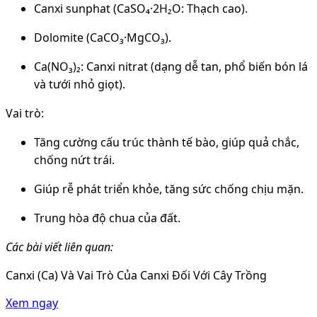
Canxi sunphat (CaSO₄·2H₂O: Thạch cao).
Dolomite (CaCO₃·MgCO₃).
Ca(NO₃)₂: Canxi nitrat (dạng dễ tan, phổ biến bón lá
và tưới nhỏ giọt).
Vai trò:
Tăng cường cấu trúc thành tế bào, giúp quả chắc,
chống nứt trái.
Giúp rễ phát triển khỏe, tăng sức chống chịu mặn.
Trung hòa độ chua của đất.
Các bài viết liên quan:
Canxi (Ca) Và Vai Trò Của Canxi Đối Với Cây Trồng
Xem ngay