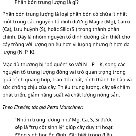
Phân bón trung lượng là gì?
Phân bón trung lượng là loại phân bón có chứa ít nhất
một trong các nguyên tố dinh dưỡng Magie (Mg), Canxi
(Ca), Lưu huỳnh (S), hoặc Silic (Si) trong thành phần
chính. Đây là nhóm nguyên tố dinh dưỡng cần thiết cho
cây trồng với lượng nhiều hơn vi lượng nhưng ít hơn đa
lượng (N, P, K).
Mặc dù thường bị “bỏ quên” so với N – P – K, song các
nguyên tố trung lượng đóng vai trò quan trọng trong
quá trình quang hợp, trao đổi chất, hình thành tế bào và
sức chống chịu của cây. Thiếu trung lượng, cây sẽ chậm
phát triển, giảm năng suất và chất lượng nông sản.
Theo Elsevier, tác giả Petra Marschner:
"Nhóm trung lượng như Mg, Ca, S, Si được
xếp là “trụ cột sinh lý” giúp cây duy trì hoạt
động sinh học ổn định, đặc biệt trong điều