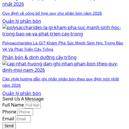
Quy định về công bố hợp quy cho phân bón năm 2026
Quản lý phân bón
Polysaccharides Là Gì? Khám Phá Sức Mạnh Sinh Học Trong Bảo
Vệ Và Phát Triển Cây Trồng
Phân bón & dinh dưỡng cây trồng
Cập nhật hướng dẫn ghi nhãn phân bón theo quy định mới nhất
năm 2026
Quản lý phân bón
Send Us A Message
Full Name
Phone
Email
Send