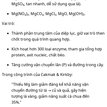
MgSO₄, tan nhanh, dễ sử dụng qua lá).
Mg(NO₃)₂, MgCO₃, MgCl₂, MgO, Mg(OH)₂.
Vai trò:
Thành phần trung tâm của diệp lục, giữ vai trò then
chốt trong quá trình quang hợp.
Kích hoạt hơn 300 loại enzyme, tham gia tổng hợp
protein, axit nucleic, chất béo.
Tăng cường vận chuyển lân (P) và đường trong cây.
Trong công trình của Cakmak & Kirkby:
"Thiếu Mg làm giảm đáng kể khả năng vận
chuyển đường từ lá → củ và quả, gây hiện
tượng lá vàng, giảm năng suất cà chua đến
35%."