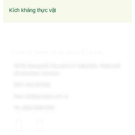
Kích kháng thực vật
CÔNG TY TNHH DYNAGRO VIỆT NAM
Số 58, Đường 20, Khu phố 4, P. Hiệp Bình, Thành phố
Hồ Chí Minh, Việt Nam
MST: 0317187318
Mail: info@dynagro.com.vn
Tel: (028) 6686 5593