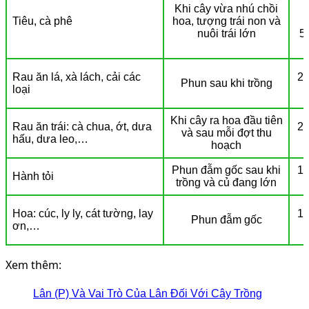
Khi cây vừa nhú chồi
Tiêu, cà phê
hoa, tượng trái non và
nuôi trái lớn
5
Rau ăn lá, xà lách, cải các
25
Phun sau khi trồng
loại
Khi cây ra hoa đầu tiên
Rau ăn trái: cà chua, ớt, dưa
25
và sau mỗi đợt thu
hấu, dưa leo,…
hoạch
Phun đẫm gốc sau khi
1 l
Hành tỏi
trồng và củ đang lớn
Hoa: cúc, ly ly, cát tường, lay
1 l
Phun đẫm gốc
ơn,…
Xem thêm:
Lân (P) Và Vai Trò Của Lân Đối Với Cây Trồng