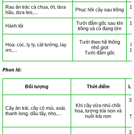
Rau ăn trái: cà chua, ớt, dưa
1 
Phục hồi cây sau trồng
hấu, dưa leo,…
Tưới đẫm gốc sau khi
1 
Hành tỏi
trồng và củ đang lớn
Tưới theo hệ thống
Hoa: cúc, ly ly, cát tường, lay
l
nhỏ giọt
ơn,…
1 
Tưới đẫm gốc
Phun lá:
Đối tượng
Thời điểm
Li
30
Khi cây vừa nhú chồi
Cây ăn trái, cây có múi, xoài,
hoa, tượng trái non và
thanh long, dâu tây, nho,…
nuôi trái non
5
30