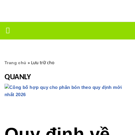
Chuyển
tới
nội
dung
»
Lưu trữ cho
Trang chủ
QUANLY
Quy định về