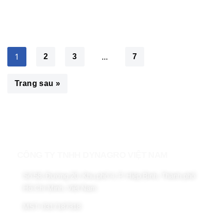
1
…
2
3
7
Trang sau »
CÔNG TY TNHH DYNAGRO VIỆT NAM
Số 58, Đường 20, Khu phố 4, P. Hiệp Bình, Thành phố
Hồ Chí Minh, Việt Nam
MST: 0317187318