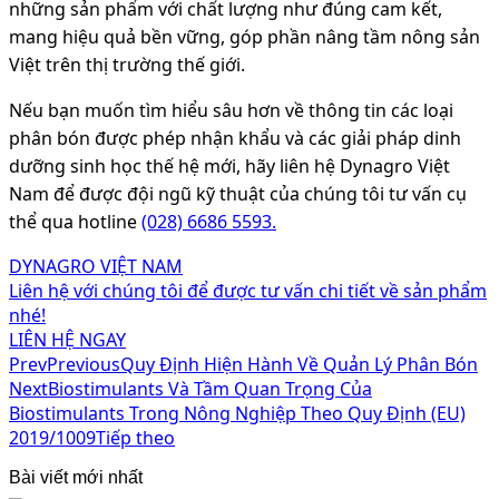
những sản phẩm với chất lượng như đúng cam kết,
mang hiệu quả bền vững, góp phần nâng tầm nông sản
Việt trên thị trường thế giới.
Nếu bạn muốn tìm hiểu sâu hơn về thông tin các loại
phân bón được phép nhận khẩu và các giải pháp dinh
dưỡng sinh học thế hệ mới, hãy liên hệ Dynagro Việt
Nam để được đội ngũ kỹ thuật của chúng tôi tư vấn cụ
thể qua hotline
(028) 6686 5593.
DYNAGRO VIỆT NAM
Liên hệ với chúng tôi để được tư vấn chi tiết về sản phẩm
nhé!
LIÊN HỆ NGAY
Prev
Previous
Quy Định Hiện Hành Về Quản Lý Phân Bón
Next
Biostimulants Và Tầm Quan Trọng Của
Biostimulants Trong Nông Nghiệp Theo Quy Định (EU)
2019/1009
Tiếp theo
Bài viết mới nhất