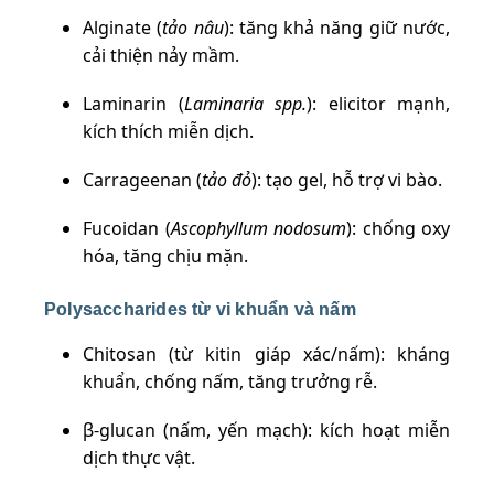
Alginate (
tảo nâu
): tăng khả năng giữ nước,
cải thiện nảy mầm.
Laminarin (
Laminaria spp.
): elicitor mạnh,
kích thích miễn dịch.
Carrageenan (
tảo đỏ
): tạo gel, hỗ trợ vi bào.
Fucoidan (
Ascophyllum nodosum
): chống oxy
hóa, tăng chịu mặn.
Polysaccharides từ vi khuẩn và nấm
Chitosan (từ kitin giáp xác/nấm): kháng
khuẩn, chống nấm, tăng trưởng rễ.
β-glucan (nấm, yến mạch): kích hoạt miễn
dịch thực vật.