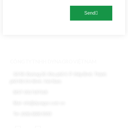
Send
CÔNG TY TNHH DYNAGRO VIỆT NAM
Số 58, Đường 20, Khu phố 4, P. Hiệp Bình, Thành
phố Hồ Chí Minh, Việt Nam
MST: 0317187318
Mail: info@dynagro.com.vn
Tel: (028) 6686 5593