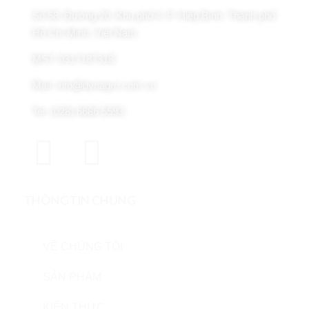
Số 58, Đường 20, Khu phố 4, P. Hiệp Bình, Thành phố
Hồ Chí Minh, Việt Nam
MST: 0317187318
Mail: info@dynagro.com.vn
Tel: (028) 6686 5593
THÔNG TIN CHUNG
VỀ CHÚNG TÔI
SẢN PHẨM
KIẾN THỨC