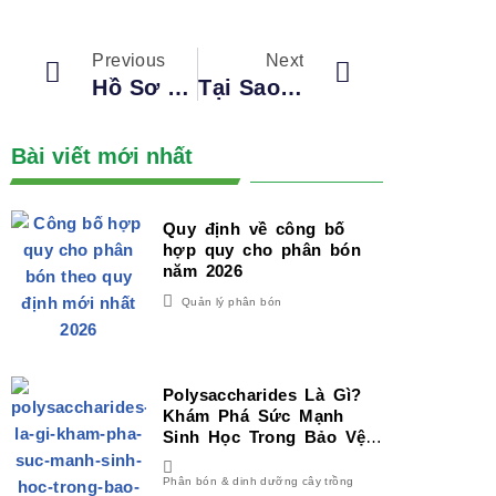
Previous
Next
Hồ Sơ Và Quy Trình Nhập Khẩu Phân Bón Tại Việt Nam Theo Quy Định Mới Nhất
Tại Sao Nên Bón Phân Qua Hệ Thống Tưới Nhỏ Giọt?
Bài viết mới nhất
Quy định về công bố
hợp quy cho phân bón
năm 2026
Quản lý phân bón
Polysaccharides Là Gì?
Khám Phá Sức Mạnh
Sinh Học Trong Bảo Vệ
Và Phát Triển Cây Trồng
Phân bón & dinh dưỡng cây trồng