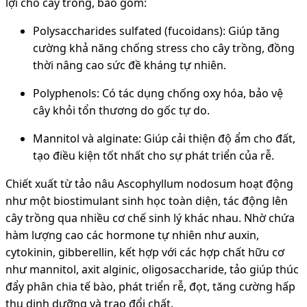
lợi cho cây trồng, bao gồm:
Polysaccharides sulfated (fucoidans)
: Giúp tăng
cường khả năng chống stress cho cây trồng, đồng
thời nâng cao sức đề kháng tự nhiên.
Polyphenols
: Có tác dụng chống oxy hóa, bảo vệ
cây khỏi tổn thương do gốc tự do.
Mannitol và alginate
: Giúp cải thiện độ ẩm cho đất,
tạo điều kiện tốt nhất cho sự phát triển của rễ.
Chiết xuất từ tảo nâu Ascophyllum nodosum hoạt động
như một biostimulant sinh học toàn diện, tác động lên
cây trồng qua nhiều cơ chế sinh lý khác nhau. Nhờ chứa
hàm lượng cao các hormone tự nhiên như auxin,
cytokinin, gibberellin, kết hợp với các hợp chất hữu cơ
như mannitol, axit alginic, oligosaccharide, tảo giúp thúc
đẩy phân chia tế bào, phát triển rễ, đọt, tăng cường hấp
thu dinh dưỡng và trao đổi chất.