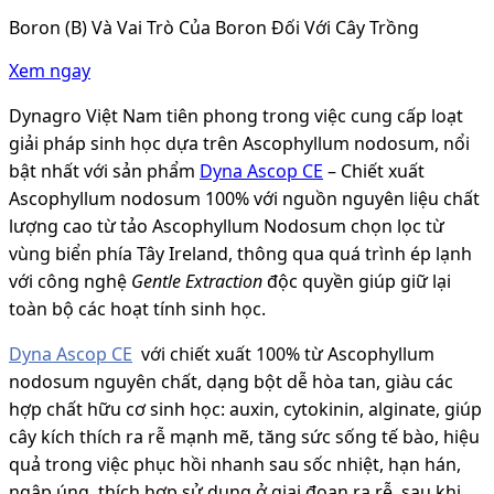
Boron (B) Và Vai Trò Của Boron Đối Với Cây Trồng
Xem ngay
Dynagro Việt Nam tiên phong trong việc cung cấp loạt
giải pháp sinh học dựa trên Ascophyllum nodosum, nổi
bật nhất với sản phẩm
Dyna Ascop CE
– Chiết xuất
Ascophyllum nodosum 100% với nguồn nguyên liệu chất
lượng cao từ tảo Ascophyllum Nodosum chọn lọc từ
vùng biển phía Tây Ireland, thông qua quá trình ép lạnh
với công nghệ
Gentle Extraction
độc quyền giúp giữ lại
toàn bộ các hoạt tính sinh học.
Dyna Ascop CE
với chiết xuất 100% từ Ascophyllum
nodosum nguyên chất, dạng bột dễ hòa tan, giàu các
hợp chất hữu cơ sinh học: auxin, cytokinin, alginate, giúp
cây kích thích ra rễ mạnh mẽ, tăng sức sống tế bào, hiệu
quả trong việc phục hồi nhanh sau sốc nhiệt, hạn hán,
ngập úng, thích hợp sử dụng ở giai đoạn ra rễ, sau khi