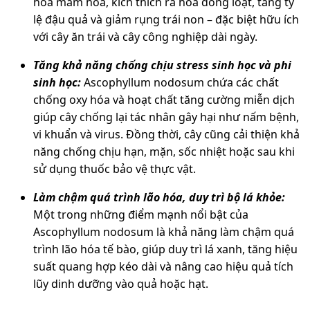
hóa mầm hoa, kích thích ra hoa đồng loạt, tăng tỷ
lệ đậu quả và giảm rụng trái non – đặc biệt hữu ích
với cây ăn trái và cây công nghiệp dài ngày.
Tăng khả năng chống chịu stress sinh học và phi
sinh học:
Ascophyllum nodosum chứa các chất
chống oxy hóa và hoạt chất tăng cường miễn dịch
giúp cây chống lại tác nhân gây hại như nấm bệnh,
vi khuẩn và virus. Đồng thời, cây cũng cải thiện khả
năng chống chịu hạn, mặn, sốc nhiệt hoặc sau khi
sử dụng thuốc bảo vệ thực vật.
Làm chậm quá trình lão hóa, duy trì bộ lá khỏe:
Một trong những điểm mạnh nổi bật của
Ascophyllum nodosum là khả năng làm chậm quá
trình lão hóa tế bào, giúp duy trì lá xanh, tăng hiệu
suất quang hợp kéo dài và nâng cao hiệu quả tích
lũy dinh dưỡng vào quả hoặc hạt.