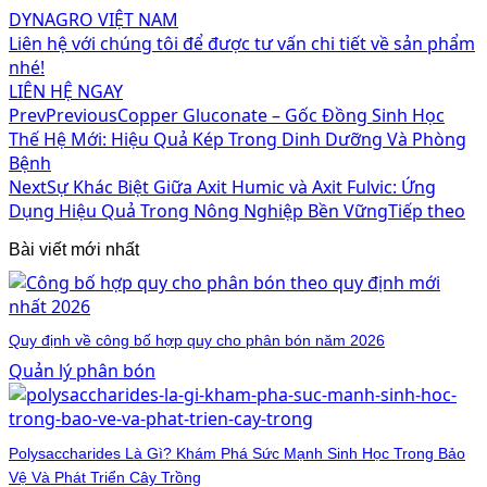
DYNAGRO VIỆT NAM
Liên hệ với chúng tôi để được tư vấn chi tiết về sản phẩm
nhé!
LIÊN HỆ NGAY
Prev
Previous
Copper Gluconate – Gốc Đồng Sinh Học
Thế Hệ Mới: Hiệu Quả Kép Trong Dinh Dưỡng Và Phòng
Bệnh
Next
Sự Khác Biệt Giữa Axit Humic và Axit Fulvic: Ứng
Dụng Hiệu Quả Trong Nông Nghiệp Bền Vững
Tiếp theo
Bài viết mới nhất
Quy định về công bố hợp quy cho phân bón năm 2026
Quản lý phân bón
Polysaccharides Là Gì? Khám Phá Sức Mạnh Sinh Học Trong Bảo
Vệ Và Phát Triển Cây Trồng