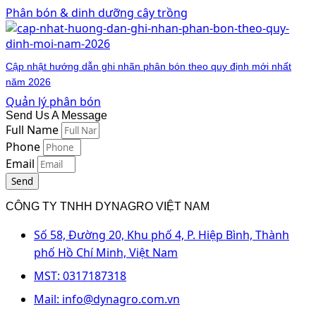
Phân bón & dinh dưỡng cây trồng
Cập nhật hướng dẫn ghi nhãn phân bón theo quy định mới nhất
năm 2026
Quản lý phân bón
Send Us A Message
Full Name
Phone
Email
Send
CÔNG TY TNHH DYNAGRO VIỆT NAM
Số 58, Đường 20, Khu phố 4, P. Hiệp Bình, Thành
phố Hồ Chí Minh, Việt Nam
MST: 0317187318
Mail: info@dynagro.com.vn