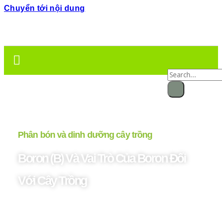
Chuyển tới nội dung
Phân bón và dinh dưỡng cây trồng
Boron (B) Và Vai Trò Của Boron Đối
Với Cây Trồng