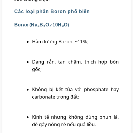
Các loại phân Boron phổ biến
Borax (Na₂B₄O₇·10H₂O)
Hàm lượng Boron: ~11%;
Dạng rắn, tan chậm, thích hợp bón
gốc;
Không bị kết tủa với phosphate hay
carbonate trong đất;
Kinh tế nhưng không dùng phun lá,
dễ gây nóng rễ nếu quá liều.