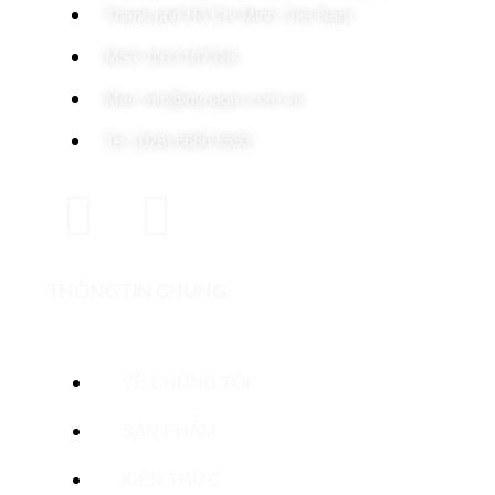
Thành phố Hồ Chí Minh, Việt Nam
MST: 0317187318
Mail: info@dynagro.com.vn
Tel: (028) 6686 5593
THÔNG TIN CHUNG
VỀ CHÚNG TÔI
SẢN PHẨM
KIẾN THỨC