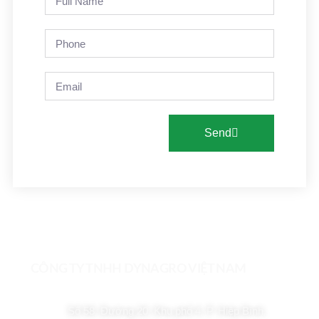
Send
CÔNG TY TNHH DYNAGRO VIỆT NAM
Số 58, Đường 20, Khu phố 4, P. Hiệp Bình,