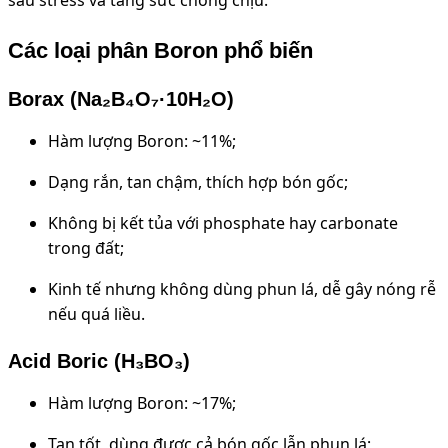
Các loại phân Boron phổ biến
Borax (Na₂B₄O₇·10H₂O)
Hàm lượng Boron: ~11%;
Dạng rắn, tan chậm, thích hợp bón gốc;
Không bị kết tủa với phosphate hay carbonate
trong đất;
Kinh tế nhưng không dùng phun lá, dễ gây nóng rễ
nếu quá liều.
Acid Boric (H₃BO₃)
Hàm lượng Boron: ~17%;
Tan tốt, dùng được cả bón gốc lẫn phun lá;