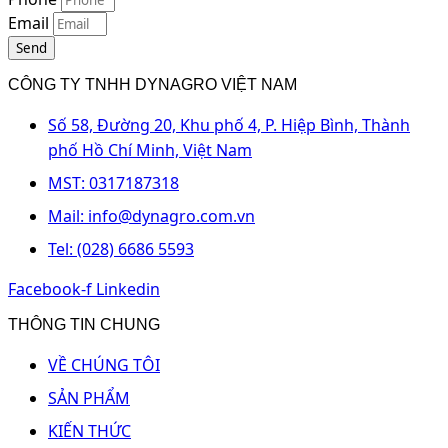
Email
Send
CÔNG TY TNHH DYNAGRO VIỆT NAM
Số 58, Đường 20, Khu phố 4, P. Hiệp Bình, Thành
phố Hồ Chí Minh, Việt Nam
MST: 0317187318
Mail: info@dynagro.com.vn
Tel: (028) 6686 5593
Facebook-f
Linkedin
THÔNG TIN CHUNG
VỀ CHÚNG TÔI
SẢN PHẨM
KIẾN THỨC