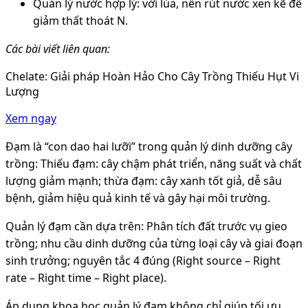
Quản lý nước hợp lý: với lúa, nên rút nước xen kẽ để
giảm thất thoát N.
Các bài viết liên quan:
Chelate: Giải pháp Hoàn Hảo Cho Cây Trồng Thiếu Hụt Vi
Lượng
Xem ngay
Đạm là “con dao hai lưỡi” trong quản lý dinh dưỡng cây
trồng: Thiếu đạm: cây chậm phát triển, năng suất và chất
lượng giảm mạnh; thừa đạm: cây xanh tốt giả, dễ sâu
bệnh, giảm hiệu quả kinh tế và gây hại môi trường.
Quản lý đạm cần dựa trên: Phân tích đất trước vụ gieo
trồng; nhu cầu dinh dưỡng của từng loại cây và giai đoạn
sinh trưởng; nguyên tắc 4 đúng (Right source – Right
rate – Right time – Right place).
Áp dụng khoa học quản lý đạm không chỉ giúp tối ưu