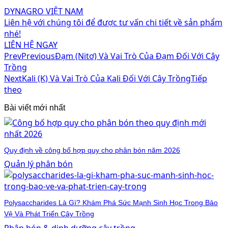
DYNAGRO VIỆT NAM
Liên hệ với chúng tôi để được tư vấn chi tiết về sản phẩm
nhé!
LIÊN HỆ NGAY
Prev
Previous
Đạm (Nitơ) Và Vai Trò Của Đạm Đối Với Cây
Trồng
Next
Kali (K) Và Vai Trò Của Kali Đối Với Cây Trồng
Tiếp
theo
Bài viết mới nhất
Quy định về công bố hợp quy cho phân bón năm 2026
Quản lý phân bón
Polysaccharides Là Gì? Khám Phá Sức Mạnh Sinh Học Trong Bảo
Vệ Và Phát Triển Cây Trồng
Phân bón & dinh dưỡng cây trồng