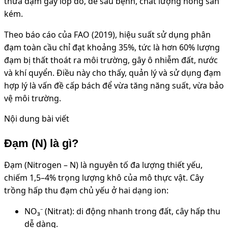
thừa đạm gây lốp đổ, dễ sâu bệnh, chất lượng nông sản
kém.
Theo báo cáo của FAO (2019), hiệu suất sử dụng phân
đạm toàn cầu chỉ đạt khoảng 35%, tức là hơn 60% lượng
đạm bị thất thoát ra môi trường, gây ô nhiễm đất, nước
và khí quyển. Điều này cho thấy, quản lý và sử dụng đạm
hợp lý là vấn đề cấp bách để vừa tăng năng suất, vừa bảo
vệ môi trường.
Nội dung bài viết
Đạm (N) là gì?
Đạm (Nitrogen – N) là nguyên tố đa lượng thiết yếu,
chiếm 1,5–4% trọng lượng khô của mô thực vật. Cây
trồng hấp thu đạm chủ yếu ở hai dạng ion:
NO₃⁻ (Nitrat): di động nhanh trong đất, cây hấp thu
dễ dàng.