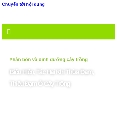
Chuyển tới nội dung
Phân bón và dinh dưỡng cây trồng
Biểu Hiện, Tác Hại Khi Thừa Đạm,
Thiếu Đạm Ở Cây Trồng