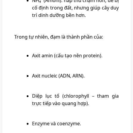
NH₄⁺ (Amoni): hấp thu chậm hơn, dễ bị
cố định trong đất, nhưng giúp cây duy
trì dinh dưỡng bền hơn.
Trong tự nhiên, đạm là thành phần của:
Axit amin (cấu tạo nên protein).
Axit nucleic (ADN, ARN).
Diệp lục tố (chlorophyll – tham gia
trực tiếp vào quang hợp).
Enzyme và coenzyme.