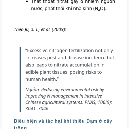
Thất thoát nitrat gây ô nhiễm nguồn
nước, phát thải khí nhà kính (N₂O).
Theo Ju, X. T., et al. (2009)
:
“Excessive nitrogen fertilization not only
increases pest and disease incidence but
also leads to nitrate accumulation in
edible plant tissues, posing risks to
human health.”
Nguồn: Reducing environmental risk by
improving N management in intensive
Chinese agricultural systems. PNAS, 106(9):
3041–3046.
Biểu hiện và tác hại khi thiếu Đạm ở cây
trồng