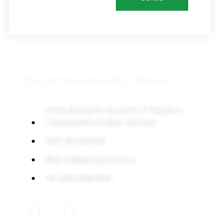
CÔNG TY TNHH DYNAGRO VIỆT NAM
Số 58, Đường 20, Khu phố 4, P. Hiệp Bình,
Thành phố Hồ Chí Minh, Việt Nam
MST: 0317187318
Mail: info@dynagro.com.vn
Tel: (028) 6686 5593