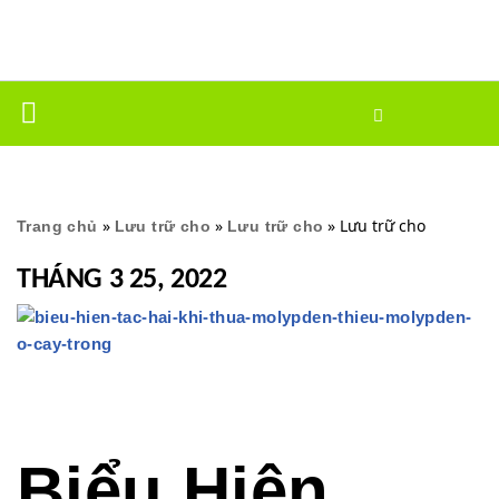
Chuyển
tới
nội
dung
»
»
»
Lưu trữ cho
Trang chủ
Lưu trữ cho
Lưu trữ cho
THÁNG 3 25, 2022
Biểu Hiện,