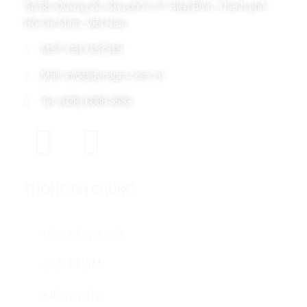
Số 58, Đường 20, Khu phố 4, P. Hiệp Bình, Thành phố
Hồ Chí Minh, Việt Nam
MST: 0317187318
Mail: info@dynagro.com.vn
Tel: (028) 6686 5593
THÔNG TIN CHUNG
VỀ CHÚNG TÔI
SẢN PHẨM
KIẾN THỨC