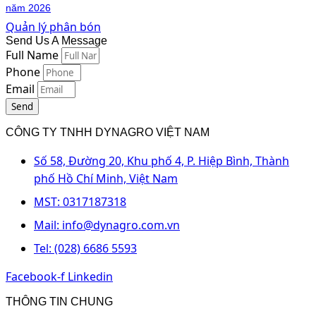
năm 2026
Quản lý phân bón
Send Us A Message
Full Name
Phone
Email
Send
CÔNG TY TNHH DYNAGRO VIỆT NAM
Số 58, Đường 20, Khu phố 4, P. Hiệp Bình, Thành
phố Hồ Chí Minh, Việt Nam
MST: 0317187318
Mail: info@dynagro.com.vn
Tel: (028) 6686 5593
Facebook-f
Linkedin
THÔNG TIN CHUNG