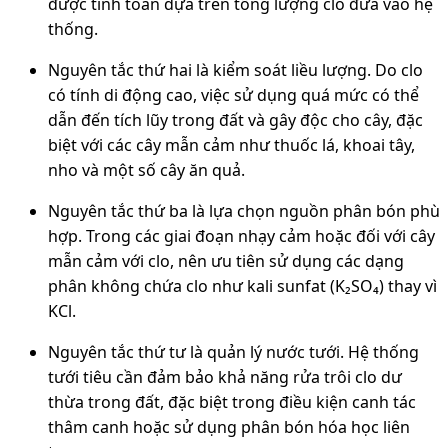
được tính toán dựa trên tổng lượng clo đưa vào hệ
thống.
Nguyên tắc thứ hai là kiểm soát liều lượng. Do clo
có tính di động cao, việc sử dụng quá mức có thể
dẫn đến tích lũy trong đất và gây độc cho cây, đặc
biệt với các cây mẫn cảm như thuốc lá, khoai tây,
nho và một số cây ăn quả.
Nguyên tắc thứ ba là lựa chọn nguồn phân bón phù
hợp. Trong các giai đoạn nhạy cảm hoặc đối với cây
mẫn cảm với clo, nên ưu tiên sử dụng các dạng
phân không chứa clo như kali sunfat (K₂SO₄) thay vì
KCl.
Nguyên tắc thứ tư là quản lý nước tưới. Hệ thống
tưới tiêu cần đảm bảo khả năng rửa trôi clo dư
thừa trong đất, đặc biệt trong điều kiện canh tác
thâm canh hoặc sử dụng phân bón hóa học liên