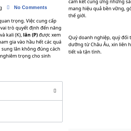
cam kết cung ứng những sả
g
No Comments
mang hiệu quả bền vững, gó
thế giới.
 quan trọng. Việc cung cấp
vai trò quyết định đến năng
à kali (K),
lân (P)
được xem
Quý doanh nghiệp, quý đối 
tham gia vào hầu hết các quá
dưỡng từ Châu Âu, xin liên 
 bổ sung lân không đúng cách
tiết và tận tình.
y nghiêm trọng cho sinh