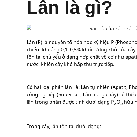
Lân là gì?
Lân (P) là nguyên tố hóa học ký hiệu P (Phosph
chiếm khoảng 0,1–0,5% khối lượng khô của cây t
tồn tại chủ yếu ở dạng hợp chất vô cơ như apati
nước, khiến cây khó hấp thu trực tiếp.
Có hai loại phân lân là: Lân tự nhiên (Apatit, Ph
công nghiệp (Super lân, Lân nung chảy) có thể
lân trong phân được tính dưới dạng P
O
hữu h
2
5
Trong cây, lân tồn tại dưới dạng: