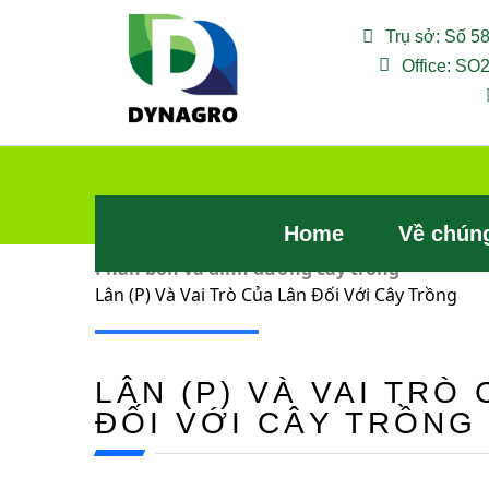
Trụ sở: Số 5
Chuyển
Office: SO
tới
nội
dung
Home
Về chúng
Phân bón và dinh dưỡng cây trồng
Lân (P) Và Vai Trò Của Lân Đối Với Cây Trồng
LÂN (P) VÀ VAI TRÒ
ĐỐI VỚI CÂY TRỒNG