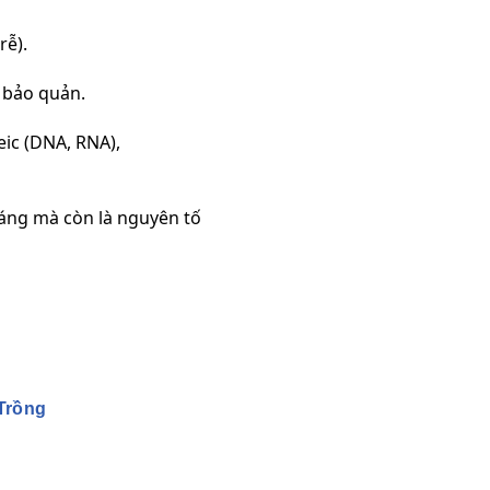
rễ).
 bảo quản.
eic (DNA, RNA),
oáng mà còn là nguyên tố
Trồng