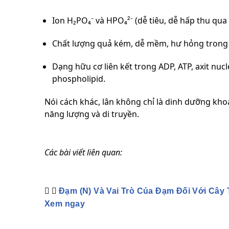
Ion H₂PO₄⁻ và HPO₄²⁻ (dễ tiêu, dễ hấp thu qua 
Chất lượng quả kém, dễ mềm, hư hỏng trong
Dạng hữu cơ liên kết trong ADP, ATP, axit nucl
phospholipid.
Nói cách khác, lân không chỉ là dinh dưỡng kh
năng lượng và di truyền.
Các bài viết liên quan:
Đạm (N) Và Vai Trò Của Đạm Đối Với Cây 
Xem ngay