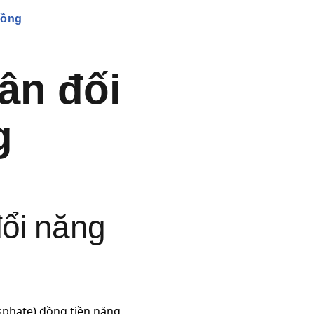
rồng
Lân đối
g
đổi năng
sphate) đồng tiền năng