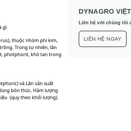
DYNAGRO VIỆ
Liên hệ với chúng tôi 
LIÊN HỆ NGAY
orus), thuộc nhóm phi kim,
rồng. Trong tự nhiên, lân
t, photphorit, khó tan trong
otphoric) và Lân sản xuất
 dùng bón thúc. Hàm lượng
iệu (quy theo khối lượng).