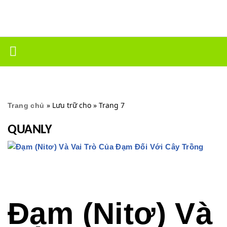
Chuyển
tới
nội
dung
»
Lưu trữ cho
»
Trang 7
Trang chủ
QUANLY
Đạm (Nitơ) Và