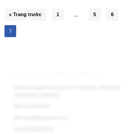
…
« Trang trước
1
5
6
7
CÔNG TY TNHH DYNAGRO VIỆT NAM
Số 58, Đường 20, Khu phố 4, P. Hiệp Bình, Thành phố
Hồ Chí Minh, Việt Nam
MST: 0317187318
Mail: info@dynagro.com.vn
Tel: (028) 6686 5593