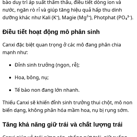
bào duy trì áp suất thẩm thấu, điều tiết dòng ion và
nước, ngăn rò rỉ và giúp tăng hiệu quả hấp thu dinh
dưỡng khác như Kali (K⁺), Magie (Mg²⁺), Photphat (PO₄³⁻).
Điều tiết hoạt động mô phân sinh
Canxi đặc biệt quan trọng ở các mô đang phân chia
mạnh như:
Đỉnh sinh trưởng (ngọn, rễ);
Hoa, bông, nụ;
Tế bào non đang lớn nhanh.
Thiếu Canxi sẽ khiến đỉnh sinh trưởng thui chột, mô non
biến dạng, không phân hóa mầm hoa, nụ bị rụng sớm.
Tăng khả năng giữ trái và chất lượng trái