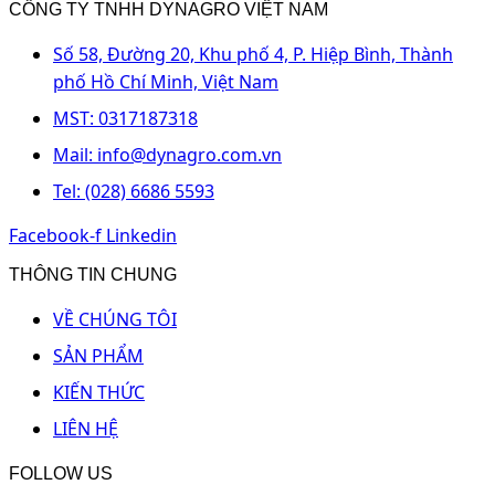
CÔNG TY TNHH DYNAGRO VIỆT NAM
Số 58, Đường 20, Khu phố 4, P. Hiệp Bình, Thành
phố Hồ Chí Minh, Việt Nam
MST: 0317187318
Mail: info@dynagro.com.vn
Tel: (028) 6686 5593
Facebook-f
Linkedin
THÔNG TIN CHUNG
VỀ CHÚNG TÔI
SẢN PHẨM
KIẾN THỨC
LIÊN HỆ
FOLLOW US