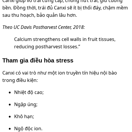
Canxi giúp vỏ trái cứng cáp, chống nứt trái, giữ cuống
bền. Đồng thời, trái đủ Canxi sẽ ít bị thối đáy, chậm mềm
sau thu hoạch, bảo quản lâu hơn.
Theo UC Davis Postharvest Center, 2018:
Calcium strengthens cell walls in fruit tissues,
reducing postharvest losses.”
Tham gia điều hòa stress
Canxi có vai trò như một ion truyền tín hiệu nội bào
trong điều kiện:
Nhiệt độ cao;
Ngập úng;
Khô hạn;
Ngộ độc ion.