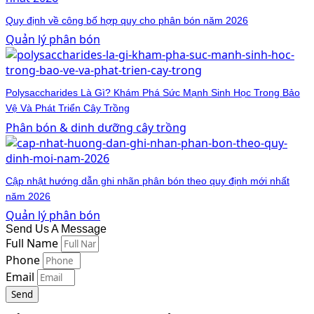
Quy định về công bố hợp quy cho phân bón năm 2026
Quản lý phân bón
Polysaccharides Là Gì? Khám Phá Sức Mạnh Sinh Học Trong Bảo
Vệ Và Phát Triển Cây Trồng
Phân bón & dinh dưỡng cây trồng
Cập nhật hướng dẫn ghi nhãn phân bón theo quy định mới nhất
năm 2026
Quản lý phân bón
Send Us A Message
Full Name
Phone
Email
Send