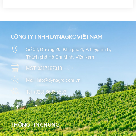
CÔNG TY TNHH DYNAGRO VIỆT NAM
Số 58, Đường 20, Khu phố 4, P. Hiệp Bình,
Thành phố Hồ Chí Minh, Việt Nam
MST: 0317187318
Mail: info@dynagro.com.vn
Tel: (028) 6686 5593
THÔNG TIN CHUNG