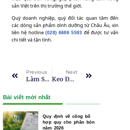
sản Việt trên thị trường thế giới.
Quý doanh nghiệp, quý đối tác quan tâm đến
các dòng sản phẩm dinh dưỡng từ Châu Âu, xin
liên hệ hotline
để được tư vấn
(028) 6686 5593
chi tiết và tận tình.
Previous
Next
Làm Sao Để Sử Dụng Phân Bón Hiệu Quả Trên Vùng Đất Phèn?
Keo Đất: Thành Phần Quan Trọng Trong Cấu Trúc Đất
Bài viết mới nhất
Quy định về công bố
hợp quy cho phân bón
năm 2026