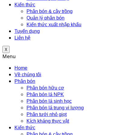
Kiến thức
Phân bón & cây trồng
Quản lý phân bón
Kiến thức xuất nhập khẩu
Tuyển dụng
Liên hệ
X
Menu
Home
Về chúng tôi
Phân bón
Phân bón hữu cơ
Phân bón lá NPK
Phân bón lá sinh học
Phân bón lá trung vi lượng
Phân tưới nhỏ giọt
Kích kháng thực vật
Kiến thức
Phân bón & cây trồng