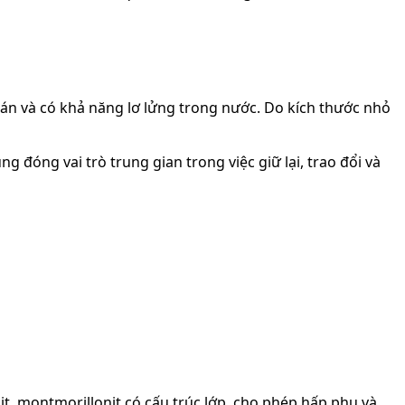
tán và có khả năng lơ lửng trong nước. Do kích thước nhỏ
 đóng vai trò trung gian trong việc giữ lại, trao đổi và
t, montmorillonit có cấu trúc lớp, cho phép hấp phụ và