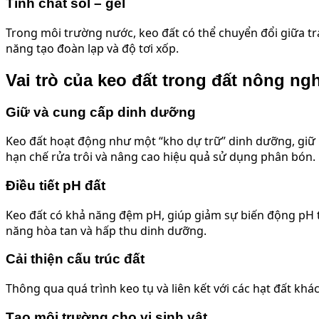
Tính chất sol – gel
Trong môi trường nước, keo đất có thể chuyển đổi giữa trạ
năng tạo đoàn lạp và độ tơi xốp.
Vai trò của keo đất trong đất nông ng
Giữ và cung cấp dinh dưỡng
Keo đất hoạt động như một “kho dự trữ” dinh dưỡng, giữ lạ
hạn chế rửa trôi và nâng cao hiệu quả sử dụng phân bón.
Điều tiết pH đất
Keo đất có khả năng đệm pH, giúp giảm sự biến động pH t
năng hòa tan và hấp thu dinh dưỡng.
Cải thiện cấu trúc đất
Thông qua quá trình keo tụ và liên kết với các hạt đất khá
Tạo môi trường cho vi sinh vật