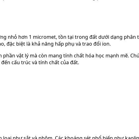
ường nhỏ hơn 1 micromet, tồn tại trong đất dưới dạng phân 
ao, đặc biệt là khả năng hấp phụ và trao đổi ion.
nh phần vật lý mà còn mang tính chất hóa học mạnh mẽ. Chúng
ến cấu trúc và tính chất của đất.
 loại như sắt và nhôm. Các khoáng sét phổ biến như kaolini