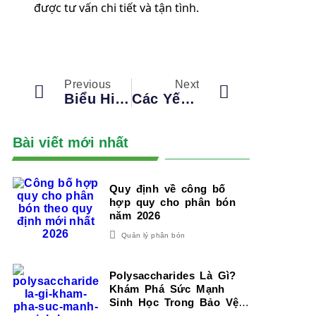
được tư vấn chi tiết và tận tình.
Previous
Next
Biểu Hiện Và Cách Xử Lý Ngộ Độc Dinh Dưỡng Ở Cây Trồng
Các Yếu Tố Nào Làm Tăng Độ Chua Trong Đất?
Bài viết mới nhất
Quy định về công bố
hợp quy cho phân bón
năm 2026
Quản lý phân bón
Polysaccharides Là Gì?
Khám Phá Sức Mạnh
Sinh Học Trong Bảo Vệ
Và Phát Triển Cây Trồng