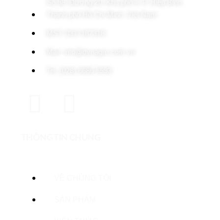
Số 58, Đường 20, Khu phố 4, P. Hiệp Bình,
Thành phố Hồ Chí Minh, Việt Nam
MST: 0317187318
Mail: info@dynagro.com.vn
Tel: (028) 6686 5593
THÔNG TIN CHUNG
VỀ CHÚNG TÔI
SẢN PHẨM