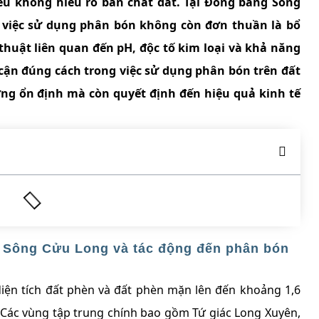
ếu không hiểu rõ bản chất đất. Tại Đồng bằng Sông
, việc sử dụng phân bón không còn đơn thuần là bổ
huật liên quan đến pH, độc tố kim loại và khả năng
 cận đúng cách trong việc sử dụng phân bón trên đất
ởng ổn định mà còn quyết định đến hiệu quả kinh tế
g Sông Cửu Long và tác động đến phân bón
ện tích đất phèn và đất phèn mặn lên đến khoảng 1,6
. Các vùng tập trung chính bao gồm Tứ giác Long Xuyên,