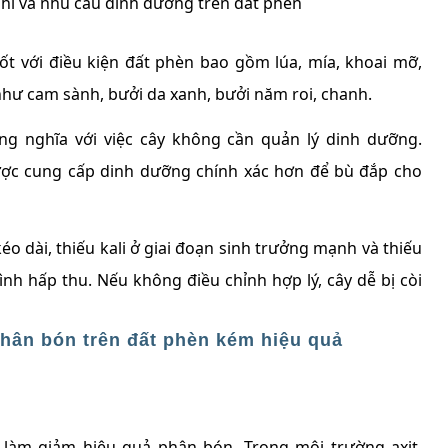
ghi và nhu cầu dinh dưỡng trên đất phèn
ốt với điều kiện đất phèn bao gồm lúa, mía, khoai mỡ,
i như cam sành, bưởi da xanh, bưởi năm roi, chanh.
ng nghĩa với việc cây không cần quản lý dinh dưỡng.
được cung cấp dinh dưỡng chính xác hơn để bù đắp cho
o dài, thiếu kali ở giai đoạn sinh trưởng mạnh và thiếu
nh hấp thu. Nếu không điều chỉnh hợp lý, cây dễ bị còi
hân bón trên đất phèn kém hiệu quả
làm giảm hiệu quả phân bón. Trong môi trường axit,