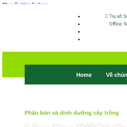
Chuyển tới nội dung
Trụ sở: 
Office: 
Home
Về chún
Phân bón và dinh dưỡng cây trồng