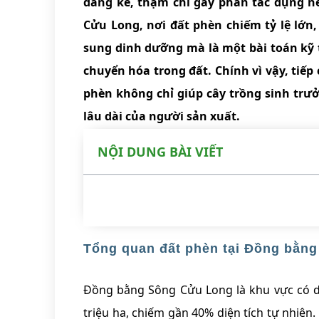
đáng kể, thậm chí gây phản tác dụng n
Cửu Long, nơi đất phèn chiếm tỷ lệ lớn
sung dinh dưỡng mà là một bài toán kỹ t
chuyển hóa trong đất. Chính vì vậy, tiếp
phèn không chỉ giúp cây trồng sinh trư
lâu dài của người sản xuất.
NỘI DUNG BÀI VIẾT
Tổng quan đất phèn tại Đồng bằn
Đồng bằng Sông Cửu Long là khu vực có di
triệu ha, chiếm gần 40% diện tích tự nhiên