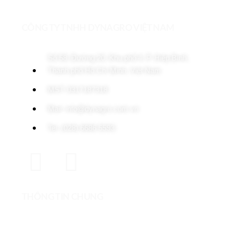
CÔNG TY TNHH DYNAGRO VIỆT NAM
Số 58, Đường 20, Khu phố 4, P. Hiệp Bình,
Thành phố Hồ Chí Minh, Việt Nam
MST: 0317187318
Mail: info@dynagro.com.vn
Tel: (028) 6686 5593
THÔNG TIN CHUNG