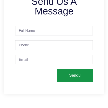
Send Us A
Message
Send