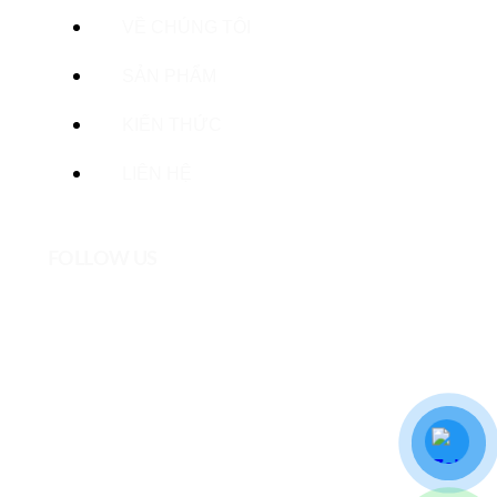
VỀ CHÚNG TÔI
SẢN PHẨM
KIẾN THỨC
LIÊN HỆ
FOLLOW US