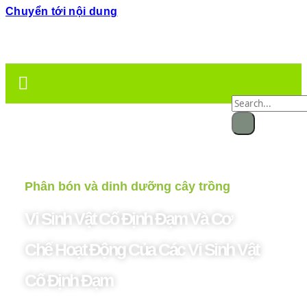
Chuyển tới nội dung
Phân bón và dinh dưỡng cây trồng
Vi Sinh Vật Cố Định Đạm Và Cơ
Chế Hoạt Động Của Các Vi Sinh Vật
Cố Định Đạm