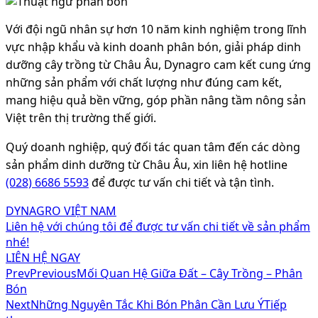
Với đội ngũ nhân sự hơn 10 năm kinh nghiệm trong lĩnh
vực nhập khẩu và kinh doanh phân bón, giải pháp dinh
dưỡng cây trồng từ Châu Âu, Dynagro cam kết cung ứng
những sản phẩm với chất lượng như đúng cam kết,
mang hiệu quả bền vững, góp phần nâng tầm nông sản
Việt trên thị trường thế giới.
Quý doanh nghiệp, quý đối tác quan tâm đến các dòng
sản phẩm dinh dưỡng từ Châu Âu, xin liên hệ hotline
(028) 6686 5593
để được tư vấn chi tiết và tận tình.
DYNAGRO VIỆT NAM
Liên hệ với chúng tôi để được tư vấn chi tiết về sản phẩm
nhé!
LIÊN HỆ NGAY
Prev
Previous
Mối Quan Hệ Giữa Đất – Cây Trồng – Phân
Bón
Next
Những Nguyên Tắc Khi Bón Phân Cần Lưu Ý
Tiếp