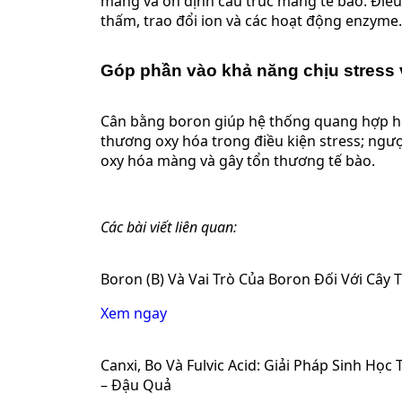
màng và ổn định cấu trúc màng tế bào. Điều
thấm, trao đổi ion và các hoạt động enzyme.
Góp phần vào khả năng chịu stress 
Cân bằng boron giúp hệ thống quang hợp ho
thương oxy hóa trong điều kiện stress; ngượ
oxy hóa màng và gây tổn thương tế bào.
Các bài viết liên quan:
Boron (B) Và Vai Trò Của Boron Đối Với Cây 
Xem ngay
Canxi, Bo Và Fulvic Acid: Giải Pháp Sinh Học
– Đậu Quả