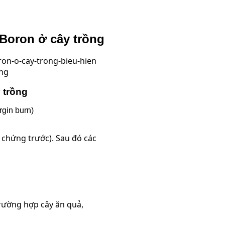
 Boron ở cây trồng
ồng
 trồng
rgin burn)
u chứng trước). Sau đó các
rường hợp cây ăn quả,