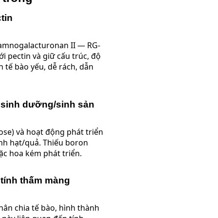
tin
rhamnogalacturonan II — RG-
i pectin và giữ cấu trúc, độ
 tế bào yếu, dễ rách, dẫn
 sinh dưỡng/sinh sản
ose) và hoạt động phát triển
ành hạt/quả. Thiếu boron
ặc hoa kém phát triển.
 tính thấm màng
hân chia tế bào, hình thành