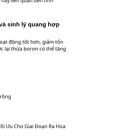
 này liên quan đến tính
và sinh lý quang hợp
ạt động tốt hơn, giảm tổn
c lại thừa boron có thể tăng
Trồng
 Tối Ưu Cho Giai Đoạn Ra Hoa