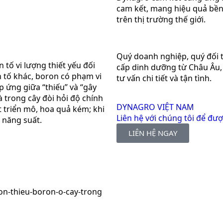
cam kết, mang hiệu quả bền
trên thị trường thế giới.
Quý doanh nghiệp, quý đối
 tố vi lượng thiết yếu đối
cấp dinh dưỡng từ Châu Âu, 
n tố khác, boron có phạm vi
tư vấn chi tiết và tận tình.
 ứng giữa “thiếu” và “gây
à trong cây đòi hỏi độ chính
DYNAGRO VIỆT NAM
át triển mô, hoa quả kém; khi
Liên hệ với chúng tôi để đượ
m năng suất.
LIÊN HỆ NGAY