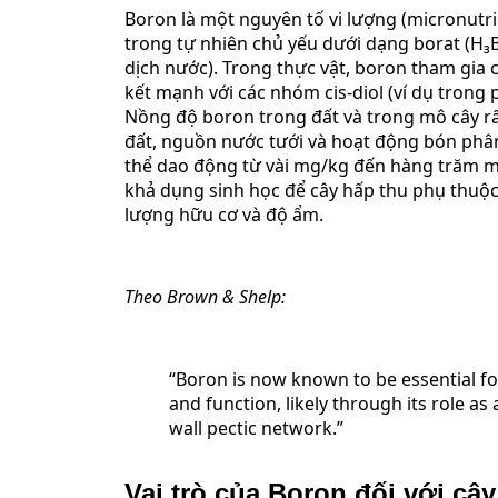
Boron là một nguyên tố vi lượng (micronutrie
trong tự nhiên chủ yếu dưới dạng borat (H₃B
dịch nước). Trong thực vật, boron tham gia 
kết mạnh với các nhóm cis-diol (ví dụ trong 
Nồng độ boron trong đất và trong mô cây rất
đất, nguồn nước tưới và hoạt động bón phâ
thể dao động từ vài mg/kg đến hàng trăm m
khả dụng sinh học để cây hấp thu phụ thuộc
lượng hữu cơ và độ ẩm.
Theo Brown & Shelp:
“Boron is now known to be essential for
and function, likely through its role as a
wall pectic network.”
Vai trò của Boron đối với cây