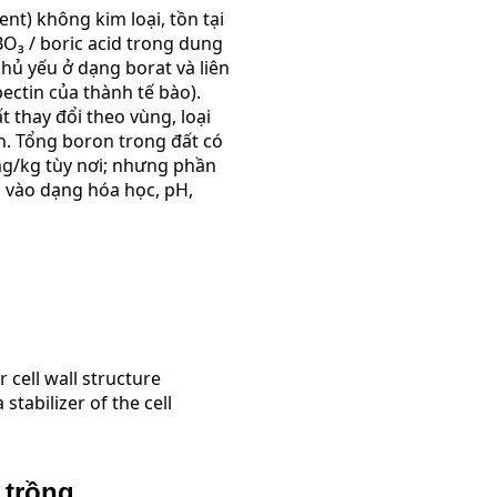
nt) không kim loại, tồn tại
O₃ / boric acid trong dung
chủ yếu ở dạng borat và liên
pectin của thành tế bào).
 thay đổi theo vùng, loại
n. Tổng boron trong đất có
g/kg tùy nơi; nhưng phần
 vào dạng hóa học, pH,
 cell wall structure
 stabilizer of the cell
 trồng