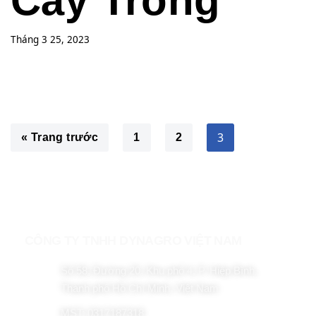
Cây Trồng
Tháng 3 25, 2023
3
« Trang trước
1
2
CÔNG TY TNHH DYNAGRO VIỆT NAM
Số 58, Đường 20, Khu phố 4, P. Hiệp Bình,
Thành phố Hồ Chí Minh, Việt Nam
MST: 0317187318