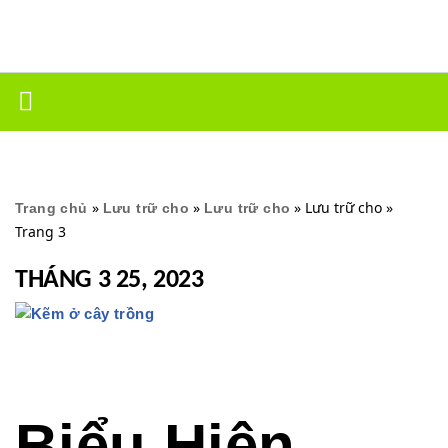
Chuyển
tới
nội
dung
»
»
»
Lưu trữ cho
»
Trang chủ
Lưu trữ cho
Lưu trữ cho
Trang 3
THÁNG 3 25, 2023
Biểu Hiện,