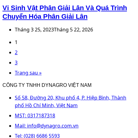
Vi Sinh Vật Phân Giải Lân Và Quá Trình
Chuyển Hóa Phân Giải Lân
Tháng 3 25, 2023
Tháng 5 22, 2026
1
2
3
Trang sau »
CÔNG TY TNHH DYNAGRO VIỆT NAM
Số 58, Đường 20, Khu phố 4, P. Hiệp Bình, Thành
phố Hồ Chí Minh, Việt Nam
MST: 0317187318
Mail: info@dynagro.com.vn
Tel: (028) 6686 5593