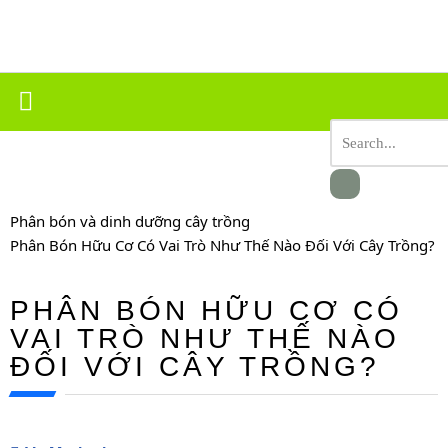
Chuyển
tới
nội
dung
Phân bón và dinh dưỡng cây trồng
Phân Bón Hữu Cơ Có Vai Trò Như Thế Nào Đối Với Cây Trồng?
PHÂN BÓN HỮU CƠ CÓ
VAI TRÒ NHƯ THẾ NÀO
ĐỐI VỚI CÂY TRỒNG?