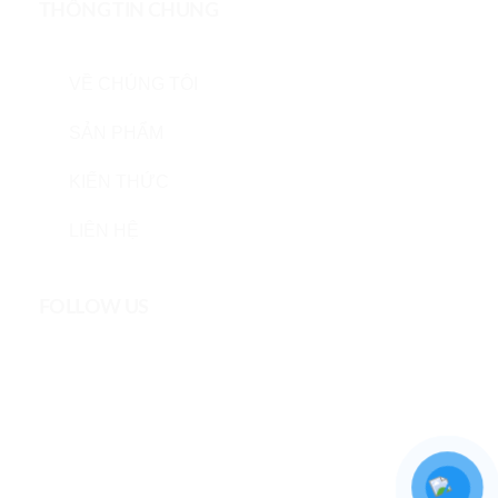
THÔNG TIN CHUNG
VỀ CHÚNG TÔI
SẢN PHẨM
KIẾN THỨC
LIÊN HỆ
FOLLOW US