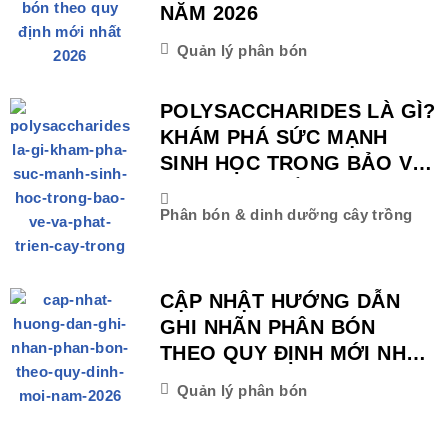
NĂM 2026
Quản lý phân bón
POLYSACCHARIDES LÀ GÌ?
KHÁM PHÁ SỨC MẠNH
SINH HỌC TRONG BẢO VỆ
VÀ PHÁT TRIỂN CÂY
TRỒNG
Phân bón & dinh dưỡng cây trồng
CẬP NHẬT HƯỚNG DẪN
GHI NHÃN PHÂN BÓN
THEO QUY ĐỊNH MỚI NHẤT
NĂM 2026
Quản lý phân bón