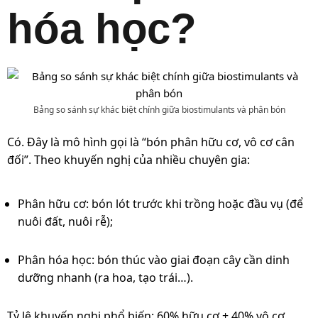
hóa học?
Bảng so sánh sự khác biệt chính giữa biostimulants và phân bón
Có. Đây là mô hình gọi là “bón phân hữu cơ, vô cơ cân
đối”. Theo khuyến nghị của nhiều chuyên gia:
Phân hữu cơ: bón lót trước khi trồng hoặc đầu vụ (để
nuôi đất, nuôi rễ);
Phân hóa học: bón thúc vào giai đoạn cây cần dinh
dưỡng nhanh (ra hoa, tạo trái…).
Tỷ lệ khuyến nghị phổ biến: 60% hữu cơ + 40% vô cơ