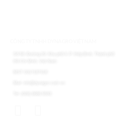
CÔNG TY TNHH DYNAGRO VIỆT NAM
Số 58, Đường 20, Khu phố 4, P. Hiệp Bình, Thành phố
Hồ Chí Minh, Việt Nam
MST: 0317187318
Mail: info@dynagro.com.vn
Tel: (028) 6686 5593