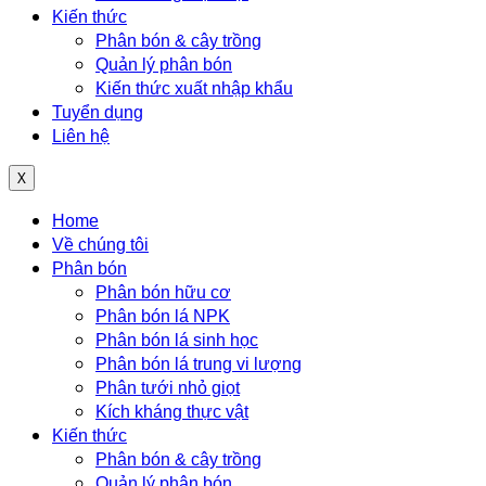
Kiến thức
Phân bón & cây trồng
Quản lý phân bón
Kiến thức xuất nhập khẩu
Tuyển dụng
Liên hệ
X
Menu
Home
Về chúng tôi
Phân bón
Phân bón hữu cơ
Phân bón lá NPK
Phân bón lá sinh học
Phân bón lá trung vi lượng
Phân tưới nhỏ giọt
Kích kháng thực vật
Kiến thức
Phân bón & cây trồng
Quản lý phân bón