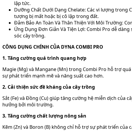
lập tức.
Dưỡng Chất Dưới Dạng Chelate: Các vi lượng trong C
tượng bị mất hoặc bị cô lập trong đất.
Đảm Bảo An Toàn Và Thân Thiện Với Môi Trường: Comb
Ứng Dụng Đơn Giản Và Tiện Lợi: Combi Pro dễ dàng sử
sóc cây trồng.
CÔNG DỤNG CHÍNH CỦA DYNA COMBI PRO
1. Tăng cường quá trình quang hợp
Magie (Mg) và Mangane (Mn) trong Combi Pro hỗ trợ quá t
sự phát triển mạnh mẽ và năng suất cao hơn.
2. Cải thiện sức đề kháng của cây trồng
Sắt (Fe) và Đồng (Cu) giúp tăng cường hệ miễn dịch của cây
hưởng bởi môi trường.
3. Tăng cường chất lượng nông sản
Kẽm (Zn) và Boron (B) không chỉ hỗ trợ sự phát triển của