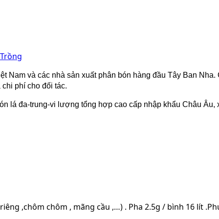
 Trồng
Việt Nam và các nhà sản xuất phân bón hàng đầu Tây Ban Nha. 
chi phí cho đối tác.
n lá đa-trung-vi lượng tổng hợp cao cấp nhập khẩu Châu Âu, xi
ầu riêng ,chôm chôm , mãng cầu ,…) . Pha 2.5g / bình 16 lít .