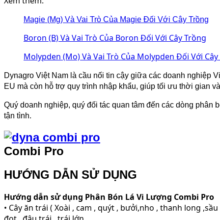
Xem thêm:
Magie (Mg) Và Vai Trò Của Magie Đối Với Cây Trồng
Boron (B) Và Vai Trò Của Boron Đối Với Cây Trồng
Molypden (Mo) Và Vai Trò Của Molypden Đối Với Cây
Dynagro Việt Nam là cầu nối tin cậy giữa các doanh nghiệp 
EU mà còn hỗ trợ quy trình nhập khẩu, giúp tối ưu thời gian và 
Quý doanh nghiệp, quý đối tác quan tâm đến các dòng phân bó
tận tình.
Combi Pro
HƯỚNG DẪN SỬ DỤNG
Hướng dẫn sử dụng Phân Bón Lá Vi Lượng Combi Pro
• Cây ăn trái ( Xoài , cam , quýt , bưởi,nho , thanh long ,s
đọt , đậu trái , trái lớn.