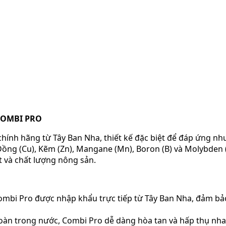
COMBI PRO
hính hãng từ Tây Ban Nha, thiết kế đặc biệt để đáp ứng nh
, Đồng (Cu), Kẽm (Zn), Mangane (Mn), Boron (B) và Molybden
 và chất lượng nông sản.
bi Pro được nhập khẩu trực tiếp từ Tây Ban Nha, đảm bảo 
àn trong nước, Combi Pro dễ dàng hòa tan và hấp thụ nhan