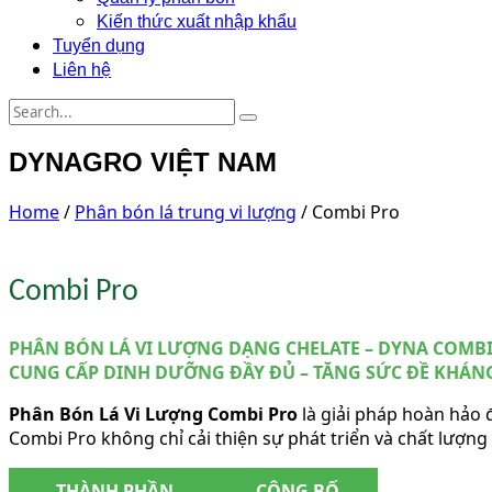
Kiến thức xuất nhập khẩu
Tuyển dụng
Liên hệ
DYNAGRO VIỆT NAM
Home
/
Phân bón lá trung vi lượng
/ Combi Pro
Combi Pro
PHÂN BÓN LÁ VI LƯỢNG DẠNG CHELATE – DYNA COMB
CUNG CẤP DINH DƯỠNG ĐẦY ĐỦ – TĂNG SỨC ĐỀ KHÁN
Phân Bón Lá Vi Lượng Combi Pro
là giải pháp hoàn hảo 
Combi Pro không chỉ cải thiện sự phát triển và chất lượn
THÀNH PHẦN
CÔNG BỐ