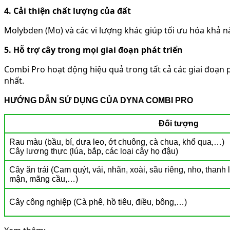
4. Cải thiện chất lượng của đất
Molybden (Mo) và các vi lượng khác giúp tối ưu hóa khả n
5. Hỗ trợ cây trong mọi giai đoạn phát triển
Combi Pro hoạt động hiệu quả trong tất cả các giai đoạn p
nhất.
HƯỚNG DẪN SỬ DỤNG CỦA DYNA COMBI PRO
Đối tượng
Rau màu (bầu, bí, dưa leo, ớt chuông, cà chua, khổ qua,…)
Cây lương thực (lúa, bắp, các loại cây họ đậu)
Cây ăn trái (Cam quýt, vải, nhãn, xoài, sầu riêng, nho, than
mận, mãng cầu,…)
Cây công nghiệp (Cà phê, hồ tiêu, điều, bông,…)