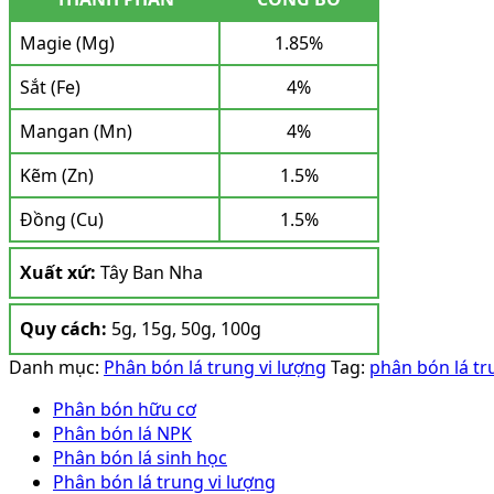
Magie (Mg)
1.85%
Sắt (Fe)
4%
Mangan (Mn)
4%
Kẽm (Zn)
1.5%
Đồng (Cu)
1.5%
Xuất xứ:
Tây Ban Nha
Quy cách:
5g, 15g, 50g, 100g
Danh mục:
Phân bón lá trung vi lượng
Tag:
phân bón lá tr
Phân bón hữu cơ
Phân bón lá NPK
Phân bón lá sinh học
Phân bón lá trung vi lượng