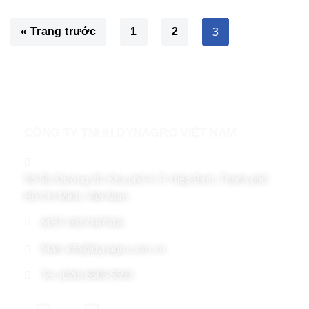
3
« Trang trước
1
2
CÔNG TY TNHH DYNAGRO VIỆT NAM
Số 58, Đường 20, Khu phố 4, P. Hiệp Bình, Thành phố
Hồ Chí Minh, Việt Nam
MST: 0317187318
Mail: info@dynagro.com.vn
Tel: (028) 6686 5593